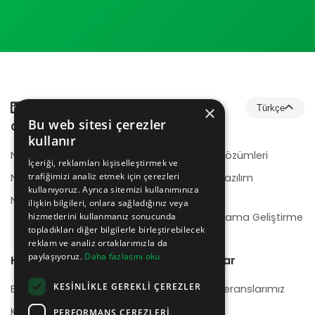
×
Türkçe
Bu web sitesi çerezler
Çözümler
Hizmetler
kullanır
NeotrionB2B
E-Ticaret Çözümleri
İçeriği, reklamları kişiselleştirmek ve
trafiğimizi analiz etmek için çerezleri
NeotrionB2C
Kurumsal Yazılım
kullanıyoruz. Ayrıca sitemizi kullanımınıza
Geliştirme
NeotrionWMS
ilişkin bilgileri, onlara sağladığınız veya
hizmetlerini kullanmanız sonucunda
Mobil Uygulama Geliştirme
topladıkları diğer bilgilerle birleştirebilecek
reklam ve analiz ortaklarımızla da
paylaşıyoruz.
Daha fazlasını oku
Hakkımızda
Referanslar
KESINLIKLE GEREKLI ÇEREZLER
Biz Kimiz
Başlıca Referanslarımız
Kariyer
PERFORMANS ÇEREZLERI