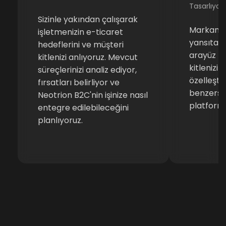
Tasarlıyor
Sizinle yakından çalışarak
Markanızı
işletmenizin e-ticaret
yansıtan,
hedeflerini ve müşteri
arayüz ta
kitlenizi anlıyoruz. Mevcut
kitlenizin
süreçlerinizi analiz ediyor,
özelleştir
fırsatları belirliyor ve
benzersiz
Neotrion B2C'nin işinize nasıl
platformu
entegre edilebileceğini
planlıyoruz.