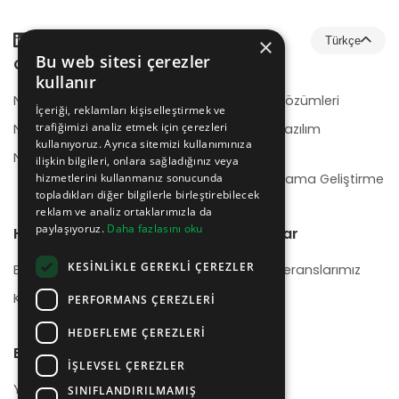
×
Türkçe
Bu web sitesi çerezler
Çözümler
Hizmetler
kullanır
NeotrionB2B
E-Ticaret Çözümleri
İçeriği, reklamları kişiselleştirmek ve
trafiğimizi analiz etmek için çerezleri
NeotrionB2C
Kurumsal Yazılım
kullanıyoruz. Ayrıca sitemizi kullanımınıza
Geliştirme
NeotrionWMS
ilişkin bilgileri, onlara sağladığınız veya
hizmetlerini kullanmanız sonucunda
Mobil Uygulama Geliştirme
topladıkları diğer bilgilerle birleştirebilecek
reklam ve analiz ortaklarımızla da
paylaşıyoruz.
Daha fazlasını oku
Hakkımızda
Referanslar
KESINLIKLE GEREKLI ÇEREZLER
Biz Kimiz
Başlıca Referanslarımız
Kariyer
PERFORMANS ÇEREZLERI
HEDEFLEME ÇEREZLERI
Bize Ulaşın
İŞLEVSEL ÇEREZLER
Yardım Merkezi
SINIFLANDIRILMAMIŞ