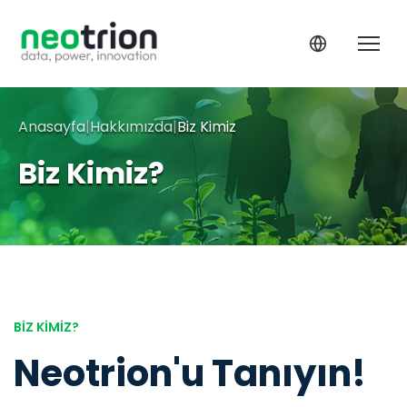
Anasayfa
|
Hakkımızda
|
Biz Kimiz
Biz Kimiz?
BİZ KİMİZ?
Neotrion'u Tanıyın!