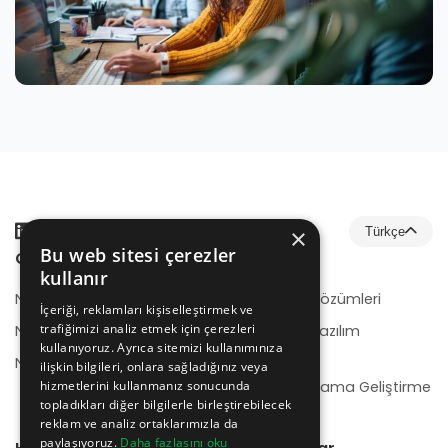
×
Türkçe
Bu web sitesi çerezler
Çözümler
Hizmetler
kullanır
NeotrionB2B
E-Ticaret Çözümleri
İçeriği, reklamları kişiselleştirmek ve
trafiğimizi analiz etmek için çerezleri
NeotrionB2C
Kurumsal Yazılım
kullanıyoruz. Ayrıca sitemizi kullanımınıza
Geliştirme
NeotrionWMS
ilişkin bilgileri, onlara sağladığınız veya
hizmetlerini kullanmanız sonucunda
Mobil Uygulama Geliştirme
topladıkları diğer bilgilerle birleştirebilecek
reklam ve analiz ortaklarımızla da
paylaşıyoruz.
Daha fazlasını oku