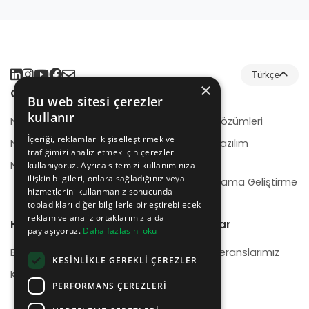
Türkçe
×
Çözümler
Hizmetler
Bu web sitesi çerezler
kullanır
NeotrionB2B
E-Ticaret Çözümleri
İçeriği, reklamları kişiselleştirmek ve
NeotrionB2C
Kurumsal Yazılım
trafiğimizi analiz etmek için çerezleri
Geliştirme
NeotrionWMS
kullanıyoruz. Ayrıca sitemizi kullanımınıza
ilişkin bilgileri, onlara sağladığınız veya
Mobil Uygulama Geliştirme
hizmetlerini kullanmanız sonucunda
topladıkları diğer bilgilerle birleştirebilecek
reklam ve analiz ortaklarımızla da
Hakkımızda
Referanslar
paylaşıyoruz.
Daha fazlasını oku
Biz Kimiz
Başlıca Referanslarımız
KESINLIKLE GEREKLI ÇEREZLER
Kariyer
PERFORMANS ÇEREZLERI