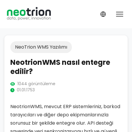
NeoTrion WMS Yazılımı
NeotrionWMS nasıl entegre
edilir?
1044 görüntüleme
01.01.1753
NeotrionWMS, mevcut ERP sistemleriniz, barkod
tarayıcıları ve diğer depo ekipmanlarınızla
sorunsuz bir şekilde entegre olur. API desteği
sayesinde veri senkronizasyonu hızlı ve güvenli