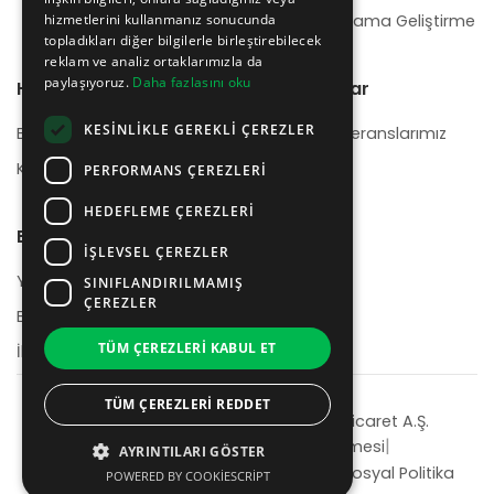
hizmetlerini kullanmanız sonucunda
Mobil Uygulama Geliştirme
topladıkları diğer bilgilerle birleştirebilecek
reklam ve analiz ortaklarımızla da
paylaşıyoruz.
Daha fazlasını oku
Hakkımızda
Referanslar
KESINLIKLE GEREKLI ÇEREZLER
Biz Kimiz
Başlıca Referanslarımız
Kariyer
PERFORMANS ÇEREZLERI
HEDEFLEME ÇEREZLERI
Bize Ulaşın
İŞLEVSEL ÇEREZLER
Yardım Merkezi
SINIFLANDIRILMAMIŞ
ÇEREZLER
Blog
TÜM ÇEREZLERI KABUL ET
İletişim
TÜM ÇEREZLERI REDDET
© 2026 Neyzen Teknoloji Sanayi ve Ticaret A.Ş.
|
|
Gizlilik Politikası
Kullanım Sözleşmesi
AYRINTILARI GÖSTER
|
İnsan Kaynakları Politikası
Çevresel ve Sosyal Politika
POWERED BY COOKIESCRIPT