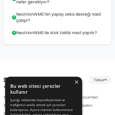
neler gerekiyor?
NeotrionWMS'nin yapay zeka desteği nasıl
çalışır?
NeotrionWMS ile stok takibi nasıl yapılır?
×
Türkçe
Bu web sitesi çerezler
Çözümler
Hizmetler
kullanır
NeotrionB2B
E-Ticaret Çözümleri
İçeriği, reklamları kişiselleştirmek ve
trafiğimizi analiz etmek için çerezleri
NeotrionB2C
Kurumsal Yazılım
kullanıyoruz. Ayrıca sitemizi kullanımınıza
Geliştirme
NeotrionWMS
ilişkin bilgileri, onlara sağladığınız veya