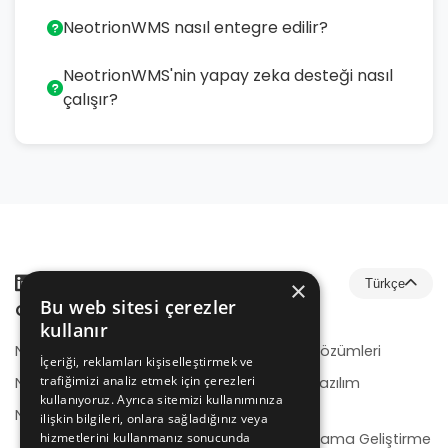
NeotrionWMS nasıl entegre edilir?
NeotrionWMS'nin yapay zeka desteği nasıl
çalışır?
×
Türkçe
Bu web sitesi çerezler
Çözümler
Hizmetler
kullanır
NeotrionB2B
E-Ticaret Çözümleri
İçeriği, reklamları kişiselleştirmek ve
trafiğimizi analiz etmek için çerezleri
NeotrionB2C
Kurumsal Yazılım
kullanıyoruz. Ayrıca sitemizi kullanımınıza
Geliştirme
NeotrionWMS
ilişkin bilgileri, onlara sağladığınız veya
hizmetlerini kullanmanız sonucunda
Mobil Uygulama Geliştirme