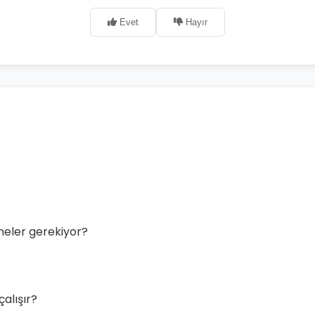
Evet
Hayır
neler gerekiyor?
alışır?