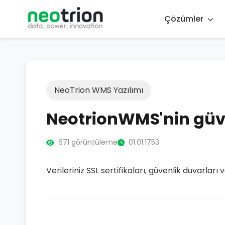
Çözümler
NeoTrion WMS Yazılımı
NeotrionWMS'nin güve
671 görüntüleme
01.01.1753
Verileriniz SSL sertifikaları, güvenlik duvarları 