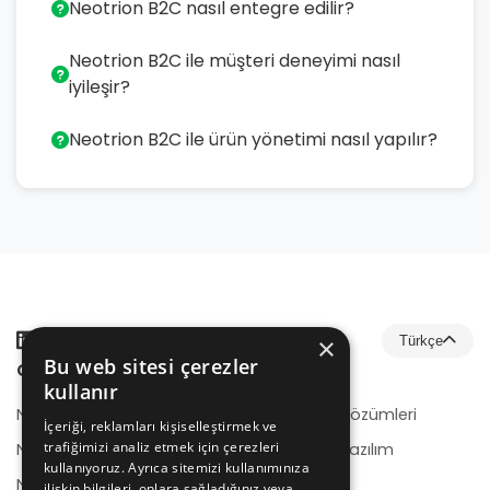
Neotrion B2C nasıl entegre edilir?
Neotrion B2C ile müşteri deneyimi nasıl
iyileşir?
Neotrion B2C ile ürün yönetimi nasıl yapılır?
×
Türkçe
Bu web sitesi çerezler
Çözümler
Hizmetler
kullanır
NeotrionB2B
E-Ticaret Çözümleri
İçeriği, reklamları kişiselleştirmek ve
trafiğimizi analiz etmek için çerezleri
NeotrionB2C
Kurumsal Yazılım
kullanıyoruz. Ayrıca sitemizi kullanımınıza
Geliştirme
NeotrionWMS
ilişkin bilgileri, onlara sağladığınız veya