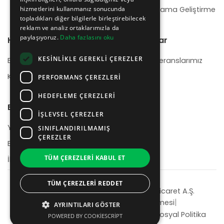
hizmetlerini kullanmanız sonucunda
Mobil Uygulama Geliştirme
topladıkları diğer bilgilerle birleştirebilecek
reklam ve analiz ortaklarımızla da
paylaşıyoruz.
Daha fazlasını oku
Hakkımızda
Referanslar
KESINLIKLE GEREKLI ÇEREZLER
Biz Kimiz
Başlıca Referanslarımız
Kariyer
PERFORMANS ÇEREZLERI
HEDEFLEME ÇEREZLERI
Bize Ulaşın
İŞLEVSEL ÇEREZLER
Yardım Merkezi
SINIFLANDIRILMAMIŞ
ÇEREZLER
Blog
TÜM ÇEREZLERI KABUL ET
İletişim
TÜM ÇEREZLERI REDDET
© 2026 Neyzen Teknoloji Sanayi ve Ticaret A.Ş.
|
|
Gizlilik Politikası
Kullanım Sözleşmesi
AYRINTILARI GÖSTER
|
İnsan Kaynakları Politikası
Çevresel ve Sosyal Politika
POWERED BY COOKIESCRIPT