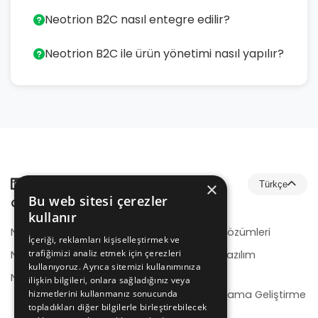
Neotrion B2C nasıl entegre edilir?
Neotrion B2C ile ürün yönetimi nasıl yapılır?
×
Türkçe
Bu web sitesi çerezler
Çözümler
Hizmetler
kullanır
NeotrionB2B
E-Ticaret Çözümleri
İçeriği, reklamları kişiselleştirmek ve
trafiğimizi analiz etmek için çerezleri
NeotrionB2C
Kurumsal Yazılım
kullanıyoruz. Ayrıca sitemizi kullanımınıza
Geliştirme
NeotrionWMS
ilişkin bilgileri, onlara sağladığınız veya
hizmetlerini kullanmanız sonucunda
Mobil Uygulama Geliştirme
topladıkları diğer bilgilerle birleştirebilecek